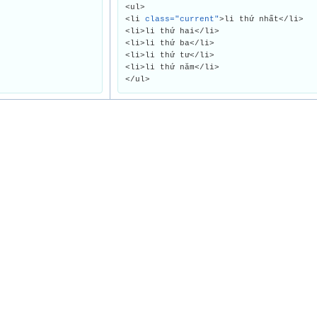
<ul>
<li
class="current"
>li thứ nhất</li>
<li>li thứ hai</li>
<li>li thứ ba</li>
<li>li thứ tư</li>
<li>li thứ năm</li>
</ul>