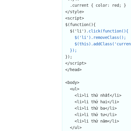
  .current { color: red; }

</style>

<script>

$(function(){

  $('li')
.click(function(){

    $('li').removeClass();

    $(this).addClass('current');

  });
});

</script>

</head>

<body>

  <ul>

    <li>li thứ nhất</li>

    <li>li thứ hai</li>

    <li>li thứ ba</li>

    <li>li thứ tư</li>

    <li>li thứ năm</li>

  </ul>
