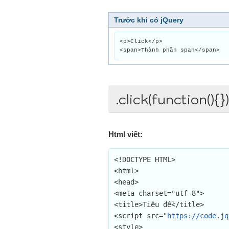
Trước khi có jQuery
<p>Click</p>
<span>Thành phần span</span>
.click(function(){})
Html viết:
<!DOCTYPE HTML>

<html>

<head>

<meta charset="utf-8">

<title>Tiêu đề</title>

<script src="
https://code.jq
<style>
