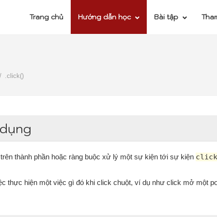
Trang chủ
Hướng dẫn học
Bài tập
Tha
.click()
 dụng
trên thành phần hoặc ràng buộc xử lý một sự kiện tới sự kiện
clic
 thực hiện một việc gì đó khi click chuột, ví dụ như click mở một p