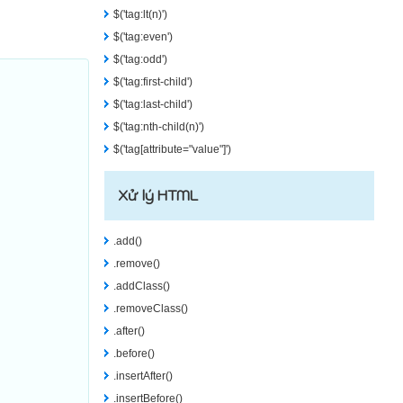
$('tag:lt(n)')
$('tag:even')
$('tag:odd')
$('tag:first-child')
$('tag:last-child')
$('tag:nth-child(n)')
$('tag[attribute="value"]')
Xử lý HTML
.add()
.remove()
.addClass()
.removeClass()
.after()
.before()
.insertAfter()
.insertBefore()