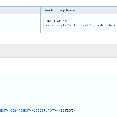
Sau khi có jQuery
<p>Click</p>
<span
style="color: red;"
>Thành phần s
uery.com/jquery-latest.js
"></script>
