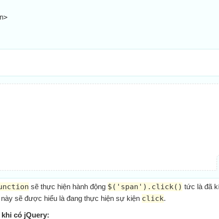
unction
sẽ thực hiện hành động
$('span').click()
tức là đã k
 này sẽ được hiểu là đang thực hiện sự kiện
click
.
khi có jQuery: