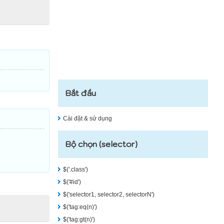
Bắt đầu
Cài đặt & sử dụng
Bộ chọn (selector)
$('.class')
$('#id')
$('selector1, selector2, selectorN')
$('tag:eq(n)')
$('tag:gt(n)')