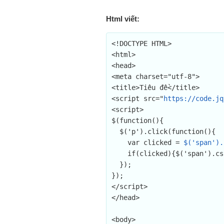
Html viết:
<!DOCTYPE HTML>

<html>

<head>

<meta charset="utf-8">

<title>Tiêu đề</title>

<script src="
https://code.jq
<script>

$(function(){

  $('p').click(function(){

    var clicked = 
$('span').
    if(clicked){$('span').css('color','red');}

  });

});

</script>

</head>

<body>
