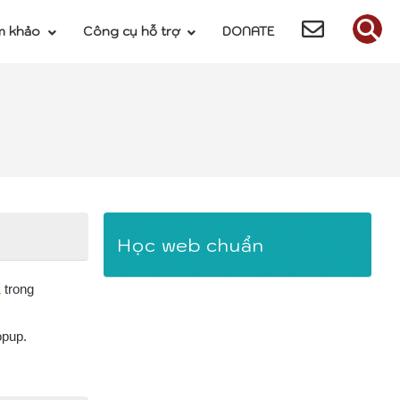
m khảo
Công cụ hỗ trợ
DONATE
Học web chuẩn
k
trong
opup.