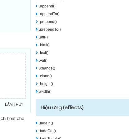
.append()
.appendTo()
.prepend()
.prependTo()
.attr()
.html()
.text()
.val()
.change()
.clone()
.height()
.width()
LÀM THỬ!
Hiệu ứng (effects)
ích hoạt cho
.fadeIn()
.fadeOut()
.fadeToggle()