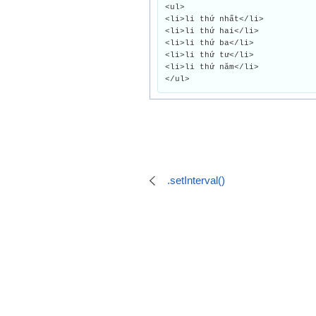
<ul>
<li>li thứ nhất</li>
<li>li thứ hai</li>
<li>li thứ ba</li>
<li>li thứ tư</li>
<li>li thứ năm</li>
</ul>
.setInterval()