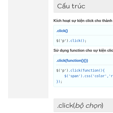
Cấu trúc
Kích hoạt sự kiện click cho thàn
.click()
$('p')
.click()
;
Sử dụng function cho sự kiện cli
.click(function(){})
$('p')
.click(function(){

    $('span').css('color','red');

})
;
.click(
bộ chọn
)