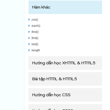
Hàm khác
.css()
.each()
.find()
.first()
.last()
.length
Hướng dẫn học XHTML & HTML5
Bài tập HTML & HTML5
Hướng dẫn học CSS