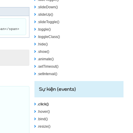
.slideDown()
.slideUp()
.slideToggle()
pan</span>
.toggle()
.toggleClass()
.hide()
.show()
.animate()
.setTimeout()
.setInterval()
Sự kiện (events)
.click()
.hover()
.bind()
.resize()