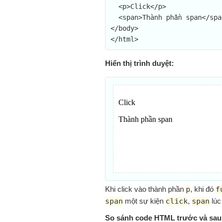
  <p>Click</p>

  <span>Thành phần span</span>

</body>

</html>
Hiển thị trình duyệt:
Khi click vào thành phần
p
, khi đó
f
span
một sự kiện
click
,
span
lúc
So sánh code HTML trước và sau 