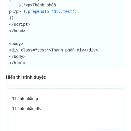
    $('<p>Thành phần 
p</p>')
.prependTo('div.test')
;

});

</script>

</head>

<body>

<div class="test">Thành phần div</div>

</body>

</html>
Hiển thị trình duyệt: