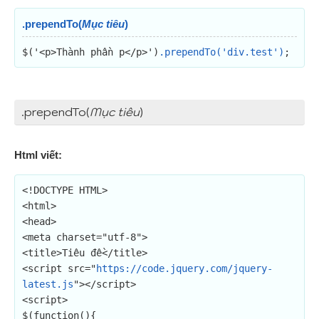
.prependTo(
Mục tiêu
)
$('<p>Thành phần p</p>')
.prependTo('div.test')
;
.prependTo(
Mục tiêu
)
Html viết:
<!DOCTYPE HTML>

<html>

<head>

<meta charset="utf-8">

<title>Tiêu đề</title>

<script src="
https://code.jquery.com/jquery-
latest.js
"></script>

<script>

$(function(){
