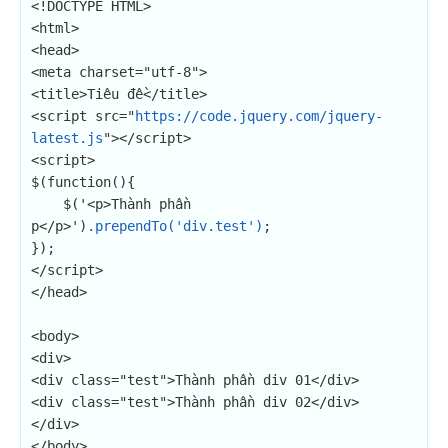
<!DOCTYPE HTML>

<html>

<head>

<meta charset="utf-8">

<title>Tiêu đề</title>

<script src="
https://code.jquery.com/jquery-
latest.js
"></script>

<script>

$(function(){

    $('<p>Thành phần 
p</p>')
.prependTo('div.test')
;

});

</script>

</head>

<body>

<div>

<div class="test">Thành phần div 01</div>

<div class="test">Thành phần div 02</div>

</div>

</body>
