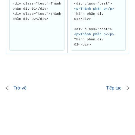
<div class="test">Thành
<div class="test">
phần div 01</div>
<p>Thành phần p</p>
<div class="test">Thành
Thành phần div
phần div 02</div>
01</div>
<div class="test">
<p>Thành phần p</p>
Thành phần div
02</div>
Trở về
Tiếp tục