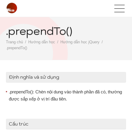
.prependTo()
Trang chủ
Hướng dẫn học
Hướng dẫn học jQuery
.prependTo()
Định nghĩa và sử dụng
.prependTo(): Chèn nội dung vào thành phần đã có, thường
được sắp xếp ở vị trí đầu tiên.
Cấu trúc