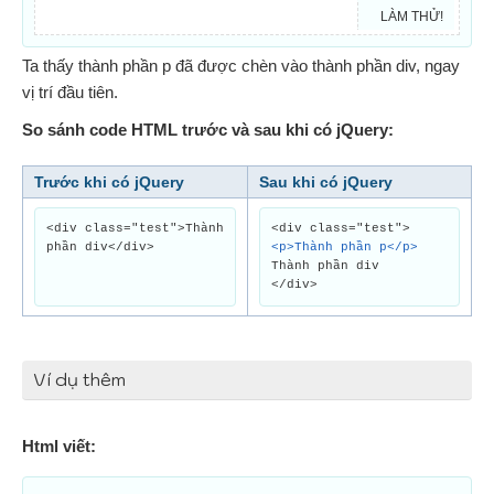
LÀM THỬ!
Ta thấy thành phần p đã được chèn vào thành phần div, ngay
vị trí đầu tiên.
So sánh code HTML trước và sau khi có jQuery:
Trước khi có jQuery
Sau khi có jQuery
<div class="test">Thành
<div class="test">
phần div</div>
<p>Thành phần p</p>
Thành phần div
</div>
Ví dụ thêm
Html viết: