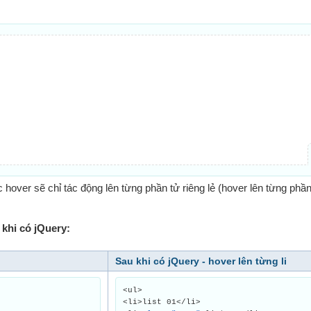
 hover sẽ chỉ tác động lên từng phần tử riêng lẻ (hover lên từng phần 
khi có jQuery:
Sau khi có jQuery - hover lên từng li
<ul>
<li>list 01</li>