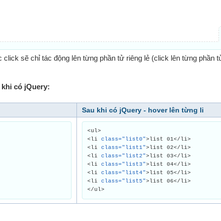
click sẽ chỉ tác động lên từng phần tử riêng lẻ (click lên từng phần tử
khi có jQuery:
Sau khi có jQuery - hover lên từng li
<ul>
<li
class="list0"
>list 01</li>
<li
class="list1"
>list 02</li>
<li
class="list2"
>list 03</li>
<li
class="list3"
>list 04</li>
<li
class="list4"
>list 05</li>
<li
class="list5"
>list 06</li>
</ul>