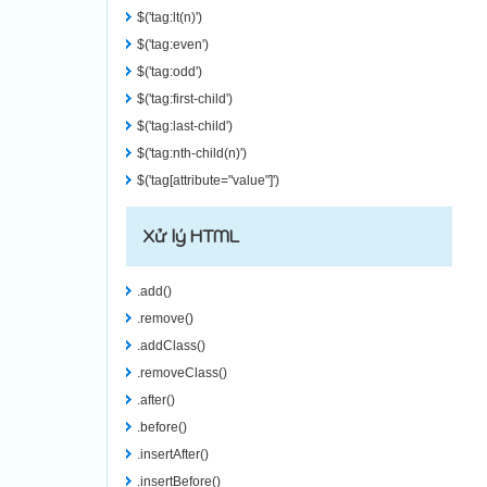
$('tag:lt(n)')
$('tag:even')
$('tag:odd')
$('tag:first-child')
$('tag:last-child')
$('tag:nth-child(n)')
$('tag[attribute="value"]')
Xử lý HTML
.add()
.remove()
.addClass()
.removeClass()
.after()
.before()
.insertAfter()
.insertBefore()