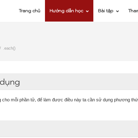
Trang chủ
Hướng dẫn học
Bài tập
Tha
.each()
 dụng
 cho mỗi phần tử, để làm được điều này ta cần sử dụng phương th