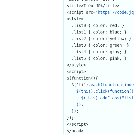
<title>Tiêu đề</title>

<script src="
https://code.jq
<style>

  .list0 { color: red; }

  .list1 { color: blue; }

  .list2 { color: yellow; }

  .list3 { color: green; }

  .list4 { color: gray; }

  .list5 { color: pink; }

</style>

<script>

$(function(){

  $('li')
.each(function(inde
    $(this).click(function(){

      $(this).addClass("list"+index);

    });

  })
;

});

</script>

</head>
