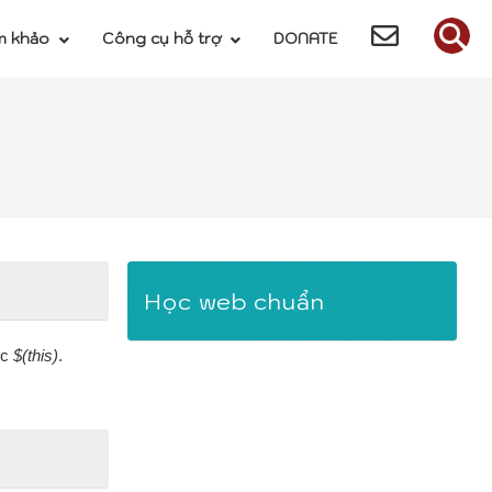
m khảo
Công cụ hỗ trợ
DONATE
Học web chuẩn
ức
$(this)
.