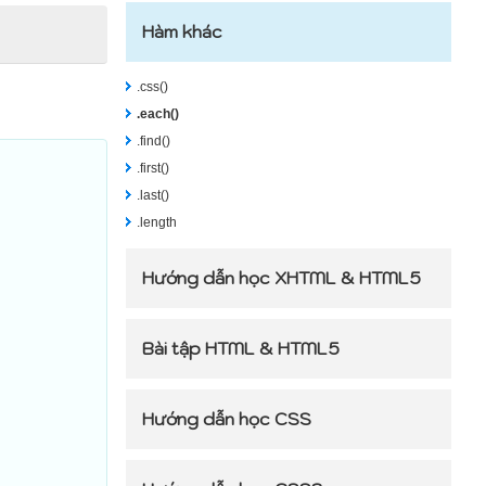
Hàm khác
.css()
.each()
.find()
.first()
.last()
.length
Hướng dẫn học XHTML & HTML5
Bài tập HTML & HTML5
Hướng dẫn học CSS