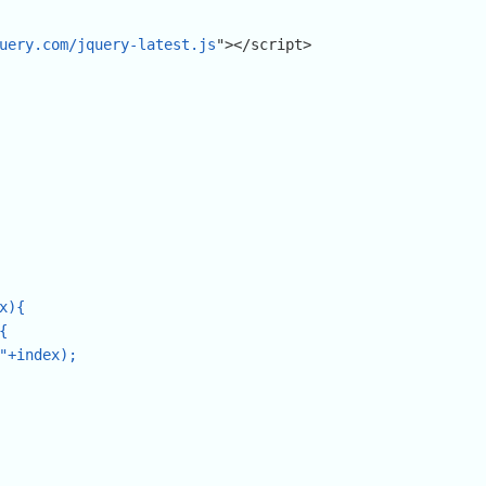
uery.com/jquery-latest.js
"></script>

x){
