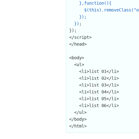
    },function(){

      $(this).removeClass("over");

    });

  })
;

});

</script>

</head>

<body>

  <ul>

    <li>list 01</li>

    <li>list 02</li>

    <li>list 03</li>

    <li>list 04</li>

    <li>list 05</li>

    <li>list 06</li>

  </ul>

</body>

</html>