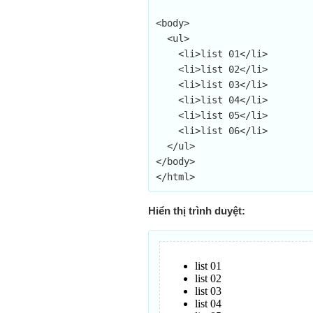
<body>

  <ul>

    <li>list 01</li>

    <li>list 02</li>

    <li>list 03</li>

    <li>list 04</li>

    <li>list 05</li>

    <li>list 06</li>

  </ul>

</body>

</html>
Hiển thị trình duyệt: