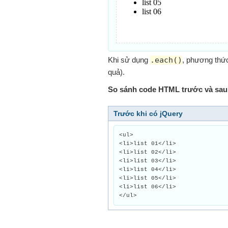
Khi sử dụng
.each()
, phương thức 
quả).
So sánh code HTML trước và sau 
Trước khi có jQuery
<ul>
<li>list 01</li>
<li>list 02</li>
<li>list 03</li>
<li>list 04</li>
<li>list 05</li>
<li>list 06</li>
</ul>