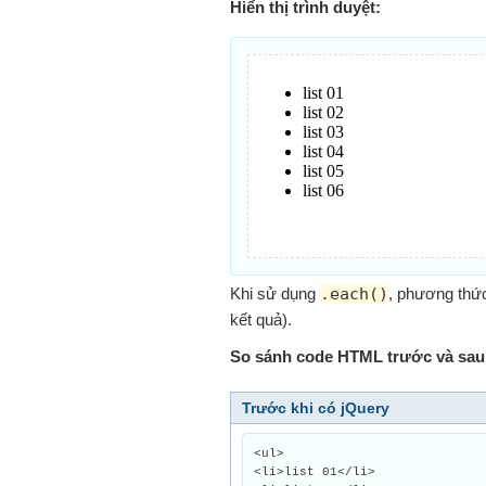
Hiển thị trình duyệt:
Khi sử dụng
.each()
, phương thức
kết quả).
So sánh code HTML trước và sau 
Trước khi có jQuery
<ul>
<li>list 01</li>