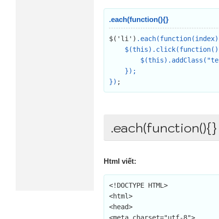
.each(function(){}
$('li')
.each(function(index){
    $(this).click(function(){

        $(this).addClass("test"+index);

    });

})
;
.each(function(){}
Html viết:
<!DOCTYPE HTML>

<html>

<head>

<meta charset="utf-8">
