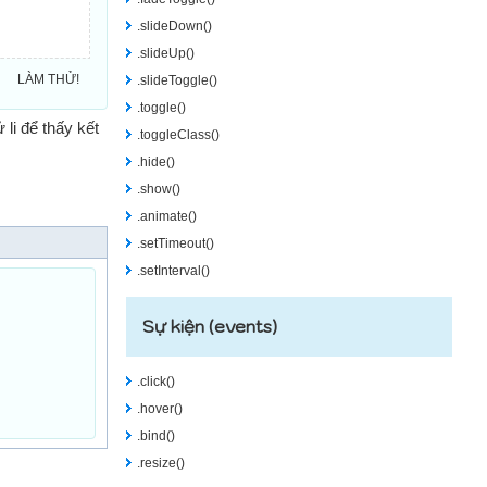
.slideDown()
.slideUp()
LÀM THỬ!
.slideToggle()
.toggle()
 li để thấy kết
.toggleClass()
.hide()
.show()
.animate()
.setTimeout()
.setInterval()
Sự kiện (events)
.click()
.hover()
.bind()
.resize()