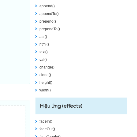
.append()
.appendTo()
.prepend()
.prependTo()
.attr()
.html()
.text()
.val()
.change()
.clone()
.height()
.width()
Hiệu ứng (effects)
.fadeIn()
.fadeOut()
.fadeToggle()