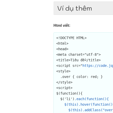
Ví dụ thêm
Html viết:
<!DOCTYPE HTML>

<html>

<head>

<meta charset="utf-8">

<title>Tiêu đề</title>

<script src="
https://code.jq
<style>

  .over { color: red; }

</style>

<script>

$(function(){

  $('li')
.each(function(){

    $(this).hover(function(){

      $(this).addClass("over");
