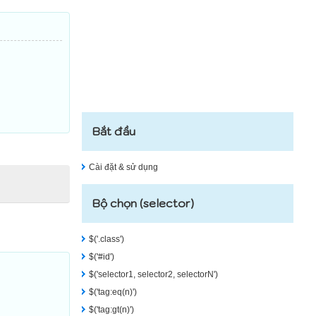
Bắt đầu
Cài đặt & sử dụng
Bộ chọn (selector)
$('.class')
$('#id')
$('selector1, selector2, selectorN')
$('tag:eq(n)')
$('tag:gt(n)')