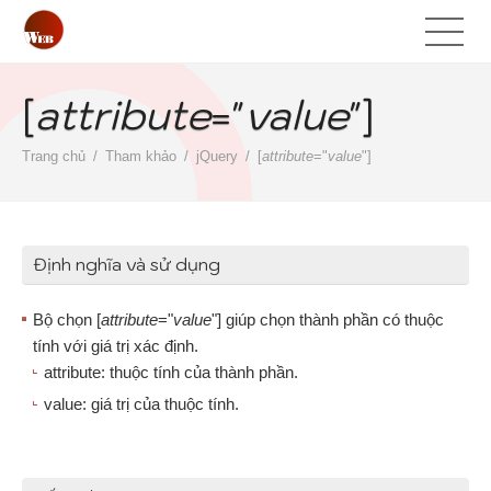
[
attribute
="
value
"]
Trang chủ
Tham khảo
jQuery
[
attribute
="
value
"]
Định nghĩa và sử dụng
Bộ chọn [
attribute
="
value
"] giúp chọn thành phần có thuộc
tính với giá trị xác định.
attribute: thuộc tính của thành phần.
value: giá trị của thuộc tính.