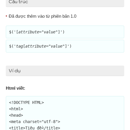
Cấu trúc
Đã được thêm vào từ phiên bản 1.0
$('[
attribute
="
value
"]')
$('
tag
[
attribute
="
value
"]')
Ví dụ
Html viết:
<!DOCTYPE HTML>

<html>

<head>

<meta charset="utf-8">

<title>Tiêu đề</title>
