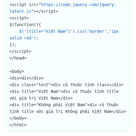
<script src="
https://code.jquery.com/jquery-
latest.js
"></script>

<script>

$(function(){

$('[title="Việt Nam"]').css('border','1px 
solid red');
});

</script>

</head>

<body>

<div>div</div>

<div class="test">div có thuộc tính class</div>

<div title="Việt Nam">div có thuộc tính title 
với giá trị Việt Nam</div>

<div title="Không phải Việt Nam">div có thuộc 
tính title với giá trị Không phải Việt Nam</div>

</body>

</html>