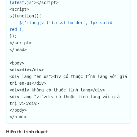
latest.js
"></script>

<script>

$(function(){

$(':lang(vi)').css('border','1px solid 
red');
});

</script>

</head>

<body>

<div>div</div>

<div lang="en-us">div có thuộc tính lang với giá 
trị en-us</div>

<div>div không có thuộc tính lang</div>

<div lang="vi">div có thuộc tính lang với giá 
trị vi</div>

</body>

</html>
Hiển thị trình duyệt: