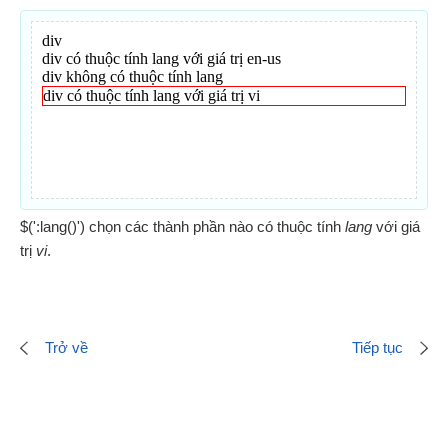
$(':lang()') chọn các thành phần nào có thuộc tính
lang
với giá
trị
vi
.
Trở về
Tiếp tục