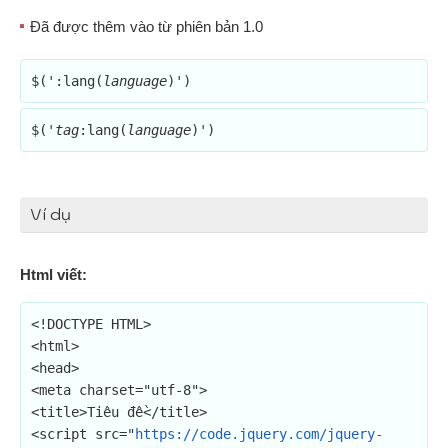
Đã được thêm vào từ phiên bản 1.0
$(':lang(
language
)')
$('
tag
:lang(
language
)')
Ví dụ
Html viết:
<!DOCTYPE HTML>

<html>

<head>

<meta charset="utf-8">

<title>Tiêu đề</title>

<script src="
https://code.jquery.com/jquery-