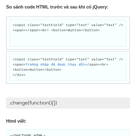
So sánh code HTML trước và sau khi có jQuery:
<input class="textField" type="text" value="Text" />
<span></span><br> <button>Button</button>
<input class="textField" type="text" value="Text" />
<span>
Trường nhập đã được thay đổi
</span><br>
<button>Button</button>
</div>
.change(function(){})
Html viết: