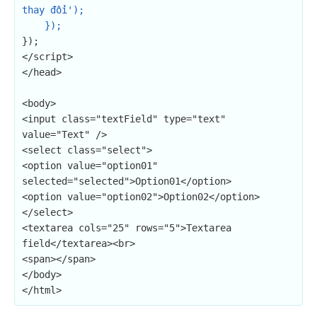
thay đổi');

    });
});

</script>

</head>

<body>

<input class="textField" type="text" 
value="Text" />

<select class="select">

<option value="option01" 
selected="selected">Option01</option>

<option value="option02">Option02</option>

</select>

<textarea cols="25" rows="5">Textarea 
field</textarea><br>

<span></span>

</body>

</html>