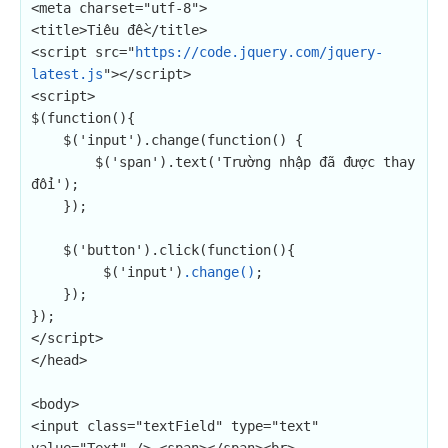
<meta charset="utf-8">

<title>Tiêu đề</title>

<script src="
https://code.jquery.com/jquery-
latest.js
"></script>

<script>

$(function(){

    $('input').change(function() {

        $('span').text('Trường nhập đã được thay 
đổi');

    });

    $('button').click(function(){

         $('input')
.change()
;

    });

});

</script>

</head>

<body>

<input class="textField" type="text" 