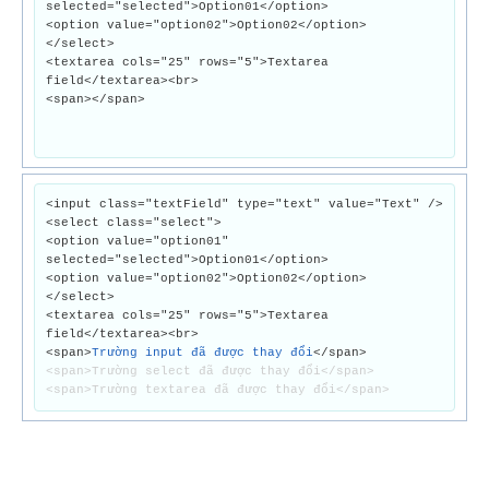
selected="selected">Option01</option>
<option value="option02">Option02</option>
</select>
<textarea cols="25" rows="5">Textarea
field</textarea><br>
<span></span>
<input class="textField" type="text" value="Text" />
<select class="select">
<option value="option01"
selected="selected">Option01</option>
<option value="option02">Option02</option>
</select>
<textarea cols="25" rows="5">Textarea
field</textarea><br>
<span>
Trường input đã được thay đổi
</span>
<span>Trường select đã được thay đổi</span>
<span>Trường textarea đã được thay đổi</span>