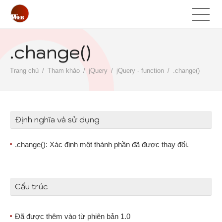
.change()
Trang chủ
Tham khảo
jQuery
jQuery - function
.change()
Định nghĩa và sử dụng
.change(): Xác định một thành phần đã được thay đổi.
Cấu trúc
Đã được thêm vào từ phiên bản 1.0