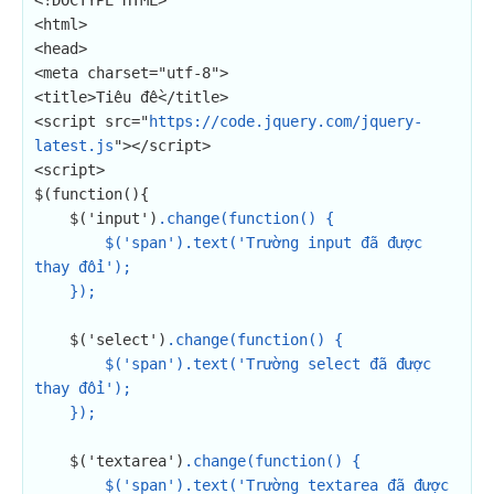
<!DOCTYPE HTML>

<html>

<head>

<meta charset="utf-8">

<title>Tiêu đề</title>

<script src="
https://code.jquery.com/jquery-
latest.js
"></script>

<script>

$(function(){

    $('input')
.change(function() {

        $('span').text('Trường input đã được 
thay đổi');

    });
    $('select')
.change(function() {

        $('span').text('Trường select đã được 
thay đổi');

    });
    $('textarea')
.change(function() {

        $('span').text('Trường textarea đã được 