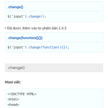
.change()
$('input')
.change()
;
Đã được thêm vào từ phiên bản 1.4.3
.change(function(){})
$('input')
.change(function(){})
;
.change()
Html viết:
<!DOCTYPE HTML>

<html>

<head>
