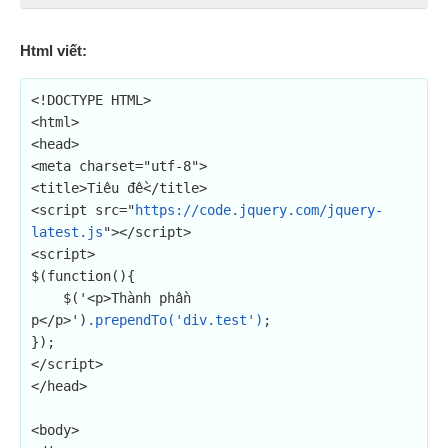
Html viết:
<!DOCTYPE HTML>

<html>

<head>

<meta charset="utf-8">

<title>Tiêu đề</title>

<script src="
https://code.jquery.com/jquery-
latest.js
"></script>

<script>

$(function(){

    $('<p>Thành phần 
p</p>')
.prependTo('div.test')
;

});

</script>

</head>

<body>
