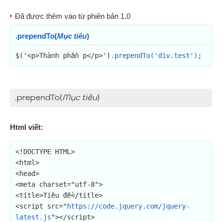
Đã được thêm vào từ phiên bản 1.0
.prependTo(
Mục tiêu
)
$('<p>Thành phần p</p>')
.prependTo('div.test')
;
.prependTo(
Mục tiêu
)
Html viết:
<!DOCTYPE HTML>

<html>

<head>

<meta charset="utf-8">

<title>Tiêu đề</title>

<script src="
https://code.jquery.com/jquery-
latest.js
"></script>
