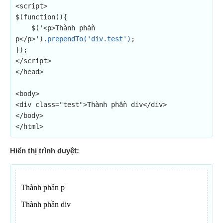
<script>

$(function(){

    $('<p>Thành phần 
p</p>')
.prependTo('div.test')
;

});

</script>

</head>

<body>

<div class="test">Thành phần div</div>

</body>

</html>
Hiển thị trình duyệt: