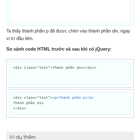
Ta thấy thành phần p đã được chèn vào thành phần div, ngay
vị trí đầu tiên.
So sánh code HTML trước và sau khi có jQuery:
<div class="test">Thành phần div</div>
<div class="test">
<p>Thành phần p</p>
Thành phần div
</div>
Ví dụ thêm