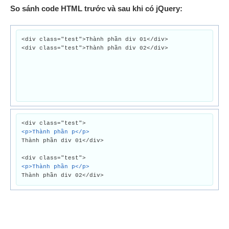
So sánh code HTML trước và sau khi có jQuery:
<div class="test">Thành phần div 01</div>
<div class="test">Thành phần div 02</div>
<div class="test">
<p>Thành phần p</p>
Thành phần div 01</div>
<div class="test">
<p>Thành phần p</p>
Thành phần div 02</div>