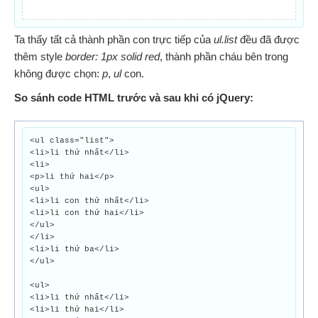
Ta thấy tất cả thành phần con trực tiếp của
ul.list
đều đã được
thêm style
border: 1px solid red
, thành phần cháu bên trong
không được chọn:
p
,
ul
con.
So sánh code HTML trước và sau khi có jQuery:
<ul class="list">
<li>li thứ nhất</li>
<li>
<p>li thứ hai</p>
<ul>
<li>li con thứ nhất</li>
<li>li con thứ hai</li>
</ul>
</li>
<li>li thứ ba</li>
</ul>
<ul>
<li>li thứ nhất</li>
<li>li thứ hai</li>