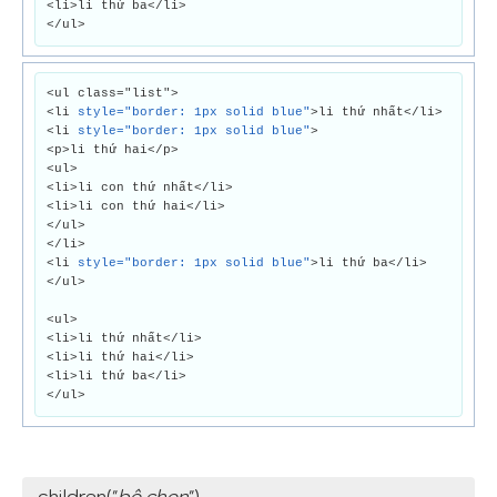
<li>li thứ ba</li>
</ul>
<ul class="list">
<li
style="border: 1px solid blue"
>li thứ nhất</li>
<li
style="border: 1px solid blue"
>
<p>li thứ hai</p>
<ul>
<li>li con thứ nhất</li>
<li>li con thứ hai</li>
</ul>
</li>
<li
style="border: 1px solid blue"
>li thứ ba</li>
</ul>
<ul>
<li>li thứ nhất</li>
<li>li thứ hai</li>
<li>li thứ ba</li>
</ul>
.children("
bộ chọn
")