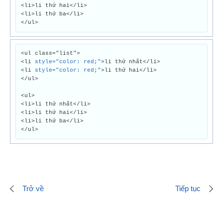
<li>li thứ hai</li>
<li>li thứ ba</li>
</ul>
<ul class="list">
<li
style="color: red;"
>li thứ nhất</li>
<li
style="color: red;"
>li thứ hai</li>
</ul>
<ul>
<li>li thứ nhất</li>
<li>li thứ hai</li>
<li>li thứ ba</li>
</ul>
Trở về
Tiếp tục