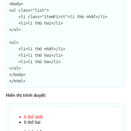
<body>

<ul class="list">

    <li class="itemFirst">li thứ nhất</li>

    <li>li thứ hai</li>

</ul>

<ul>

    <li>li thứ nhất</li>

    <li>li thứ hai</li>

    <li>li thứ ba</li>

</ul>

</body>

</html>
Hiển thị trình duyệt: