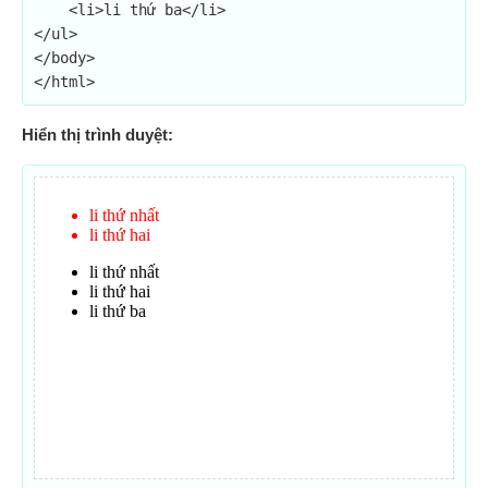
    <li>li thứ ba</li>

</ul>

</body>

</html>
Hiển thị trình duyệt: