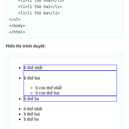
    <li>li thứ nhất</li>

    <li>li thứ hai</li>

    <li>li thứ ba</li>

</ul>

</body>

</html>
Hiển thị trình duyệt: