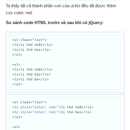
Ta thấy tất cả thành phần con của
ul.list
đều đã được thêm
css
color: red
.
So sánh code HTML trước và sau khi có jQuery:
<ul class="list">
<li>li thứ nhất</li>
<li>li thứ hai</li>
</ul>
<ul>
<li>li thứ nhất</li>
<li>li thứ hai</li>
<li>li thứ ba</li>
</ul>
<ul class="list">
<li
style="color: red;"
>li thứ nhất</li>
<li
style="color: red;"
>li thứ hai</li>
</ul>
<ul>