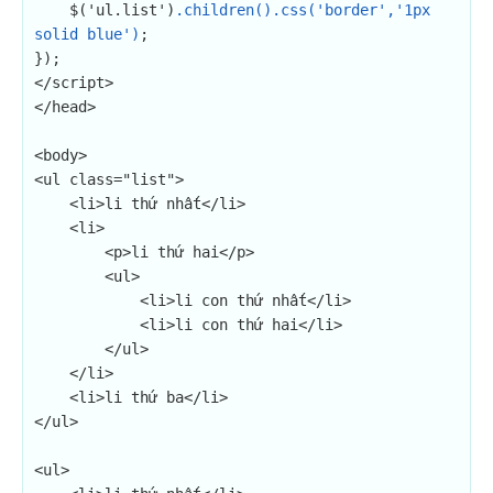
    $('ul.list')
.children().css('border','1px 
solid blue')
;

});

</script>

</head>

<body>

<ul class="list">

    <li>li thứ nhất</li>

    <li>

        <p>li thứ hai</p>

        <ul>

            <li>li con thứ nhất</li>

            <li>li con thứ hai</li>

        </ul>

    </li>

    <li>li thứ ba</li>

</ul>

<ul>
