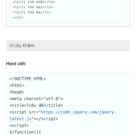
<li>li thứ nhất</li>
<li>li thứ hai</li>
<li>li thứ ba</li>
</ul>
Ví dụ thêm
Html viết:
<!DOCTYPE HTML>

<html>

<head>

<meta charset="utf-8">

<title>Tiêu đề</title>

<script src="
https://code.jquery.com/jquery-
latest.js
"></script>

<script>

$(function(){
