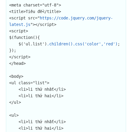
<meta charset="utf-8">

<title>Tiêu đề</title>

<script src="
https://code.jquery.com/jquery-
latest.js
"></script>

<script>

$(function(){

    $('ul.list')
.children().css('color','red')
;

});

</script>

</head>

<body>

<ul class="list">

    <li>li thứ nhất</li>

    <li>li thứ hai</li>

</ul>

<ul>

    <li>li thứ nhất</li>

    <li>li thứ hai</li>
