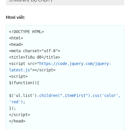
Html viết:
<!DOCTYPE HTML>

<html>

<head>

<meta charset="utf-8">

<title>Tiêu đề</title>

<script src="
https://code.jquery.com/jquery-
latest.js
"></script>

<script>

$(function(){

$('ul.list')
.children(".itemFirst").css('color',
'red')
;

});

</script>

</head>
