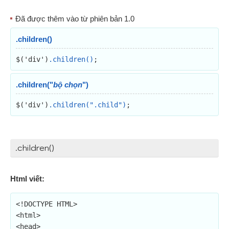
Đã được thêm vào từ phiên bản 1.0
.children()
$('div')
.children()
;
.children("
bộ chọn
")
$('div')
.children(".child")
;
.children()
Html viết:
<!DOCTYPE HTML>

<html>

<head>
