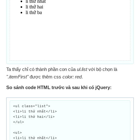
Ta thấy chỉ có thành phần con của
ul.list
với bộ chọn là
".itemFirst"
được thêm css
color: red
.
So sánh code HTML trước và sau khi có jQuery:
<ul class="list">
<li>li thứ nhất</li>
<li>li thứ hai</li>
</ul>
<ul>
<li>li thứ nhất</li>