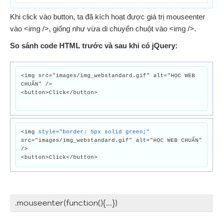
Khi click vào button, ta đã kích hoạt được giá trị mouseenter
vào <img />, giống như vừa di chuyển chuột vào <img />.
So sánh code HTML trước và sau khi có jQuery:
<img src="images/img_webstandard.gif" alt="HỌC WEB
CHUẨN" />
<button>Click</button>
<img
style="border: 5px solid green;"
src="images/img_webstandard.gif" alt="HỌC WEB CHUẨN"
/>
<button>Click</button>
.mouseenter(function(){...})