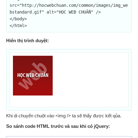
src="http://hocwebchuan.com/common/images/img_we
bstandard.gif" alt="HỌC WEB CHUẨN" />

</body>

</html>
Hiển thị trình duyệt:
Khi di chuyển chuột vào <img /> ta sẽ thấy được kết qủa.
So sánh code HTML trước và sau khi có jQuery: