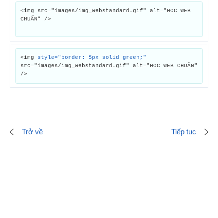
<img src="images/img_webstandard.gif" alt="HỌC WEB
CHUẨN" />
<img
style="border: 5px solid green;"
src="images/img_webstandard.gif" alt="HỌC WEB CHUẨN"
/>
Trở về
Tiếp tục