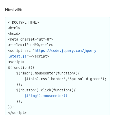
Html viết:
<!DOCTYPE HTML>

<html>

<head>

<meta charset="utf-8">

<title>Tiêu đề</title>

<script src="
https://code.jquery.com/jquery-
latest.js
"></script>

<script>

$(function(){

    $('img').mouseenter(function(){

        $(this).css('border','5px solid green');

    });

    $('button').click(function(){

$('img').mouseenter()
    });

});

</script>
