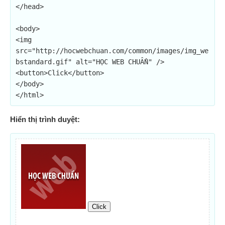
</head>

<body>

<img 
src="http://hocwebchuan.com/common/images/img_we
bstandard.gif" alt="HỌC WEB CHUẨN" />

<button>Click</button>

</body>

</html>
Hiển thị trình duyệt: