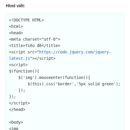
Html viết:
<!DOCTYPE HTML>

<html>

<head>

<meta charset="utf-8">

<title>Tiêu đề</title>

<script src="
https://code.jquery.com/jquery-
latest.js
"></script>

<script>

$(function(){

    $('img').mouseenter(function(){

        $(this).css('border','5px solid green');

    });

});

</script>

</head>

<body>

<img 