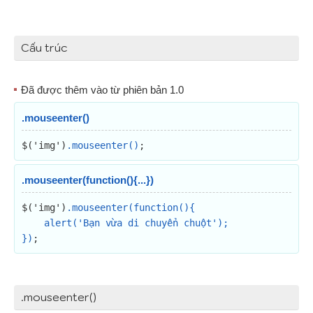
Cấu trúc
Đã được thêm vào từ phiên bản 1.0
.mouseenter()
$('img')
.mouseenter()
;
.mouseenter(function(){...})
$('img')
.mouseenter(function(){

    alert('Bạn vừa di chuyển chuột');

})
;
.mouseenter()