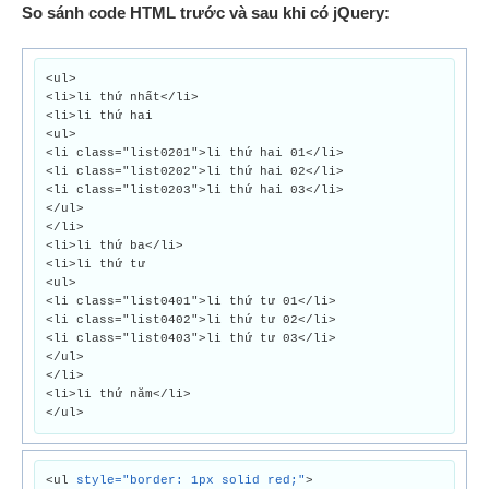
So sánh code HTML trước và sau khi có jQuery:
<ul>
<li>li thứ nhất</li>
<li>li thứ hai
<ul>
<li class="list0201">li thứ hai 01</li>
<li class="list0202">li thứ hai 02</li>
<li class="list0203">li thứ hai 03</li>
</ul>
</li>
<li>li thứ ba</li>
<li>li thứ tư
<ul>
<li class="list0401">li thứ tư 01</li>
<li class="list0402">li thứ tư 02</li>
<li class="list0403">li thứ tư 03</li>
</ul>
</li>
<li>li thứ năm</li>
</ul>
<ul
style="border: 1px solid red;"
>