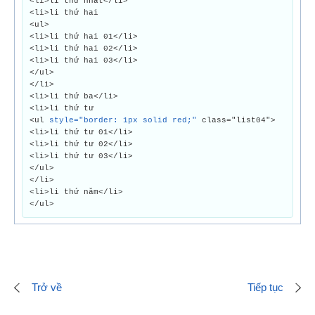
<li>li thứ nhất</li>
<li>li thứ hai
<ul>
<li>li thứ hai 01</li>
<li>li thứ hai 02</li>
<li>li thứ hai 03</li>
</ul>
</li>
<li>li thứ ba</li>
<li>li thứ tư
<ul
style="border: 1px solid red;"
class="list04">
<li>li thứ tư 01</li>
<li>li thứ tư 02</li>
<li>li thứ tư 03</li>
</ul>
</li>
<li>li thứ năm</li>
</ul>
Trở về
Tiếp tục