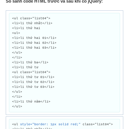
So sánh code HTML trước và sau khi có jQuery:
<ul class="list04">
<li>li thứ nhất</li>
<li>li thứ hai
<ul>
<li>li thứ hai 01</li>
<li>li thứ hai 02</li>
<li>li thứ hai 03</li>
</ul>
</li>
<li>li thứ ba</li>
<li>li thứ tư
<ul class="list04">
<li>li thứ tư 01</li>
<li>li thứ tư 02</li>
<li>li thứ tư 03</li>
</ul>
</li>
<li>li thứ năm</li>
</ul>
<ul
style="border: 1px solid red;"
class="list04">