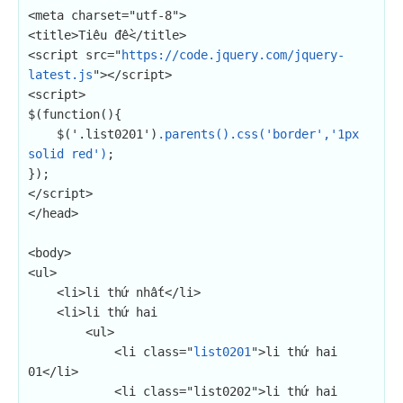
<meta charset="utf-8">

<title>Tiêu đề</title>

<script src="
https://code.jquery.com/jquery-
latest.js
"></script>

<script>

$(function(){

    $('.list0201')
.parents().css('border','1px 
solid red')
;

});

</script>

</head>

<body>

<ul>

    <li>li thứ nhất</li>

    <li>li thứ hai

        <ul>

            <li class="
list0201
">li thứ hai 
01</li>

            <li class="list0202">li thứ hai 