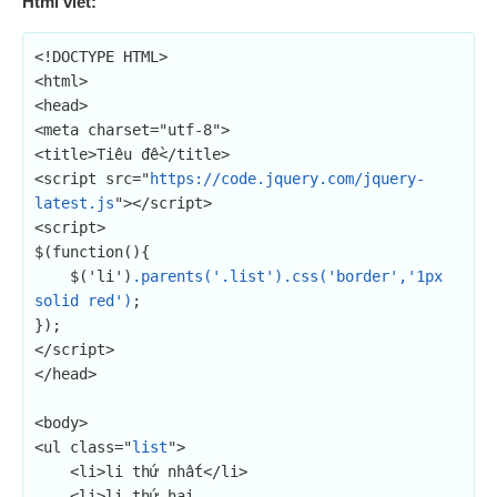
Html viết:
<!DOCTYPE HTML>

<html>

<head>

<meta charset="utf-8">

<title>Tiêu đề</title>

<script src="
https://code.jquery.com/jquery-
latest.js
"></script>

<script>

$(function(){

    $('li')
.parents('.list').css('border','1px 
solid red')
;

});

</script>

</head>

<body>

<ul class="
list
">

    <li>li thứ nhất</li>

    <li>li thứ hai
