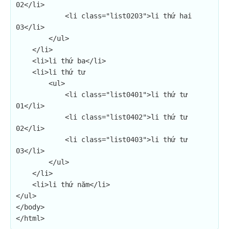
02</li>

            <li class="list0203">li thứ hai 
03</li>

        </ul>

    </li>

    <li>li thứ ba</li>

    <li>li thứ tư

        <ul>

            <li class="list0401">li thứ tư 
01</li>

            <li class="list0402">li thứ tư 
02</li>

            <li class="list0403">li thứ tư 
03</li>

        </ul>

    </li>

    <li>li thứ năm</li>

</ul>

</body>

</html>