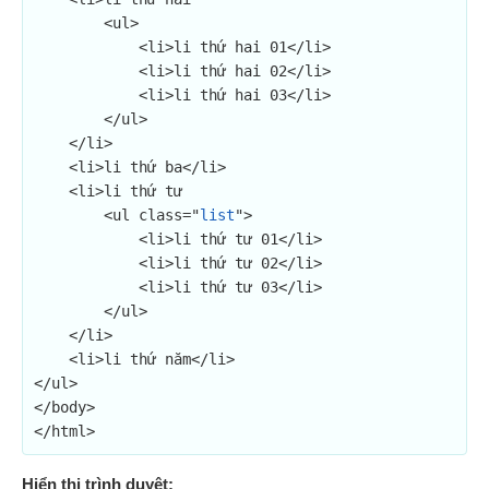
        <ul>

            <li>li thứ hai 01</li>

            <li>li thứ hai 02</li>

            <li>li thứ hai 03</li>

        </ul>

    </li>

    <li>li thứ ba</li>

    <li>li thứ tư

        <ul class="
list
">

            <li>li thứ tư 01</li>

            <li>li thứ tư 02</li>

            <li>li thứ tư 03</li>

        </ul>

    </li>

    <li>li thứ năm</li>

</ul>

</body>

</html>
Hiển thị trình duyệt: