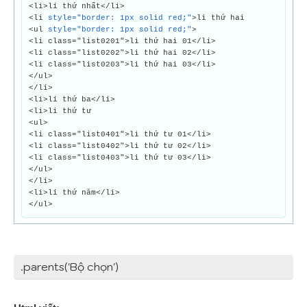
<li>li thứ nhất</li>
<li
style="border: 1px solid red;"
>li thứ hai
<ul
style="border: 1px solid red;"
>
<li class="list0201">li thứ hai 01</li>
<li class="list0202">li thứ hai 02</li>
<li class="list0203">li thứ hai 03</li>
</ul>
</li>
<li>li thứ ba</li>
<li>li thứ tư
<ul>
<li class="list0401">li thứ tư 01</li>
<li class="list0402">li thứ tư 02</li>
<li class="list0403">li thứ tư 03</li>
</ul>
</li>
<li>li thứ năm</li>
</ul>
.parents('Bộ chọn')