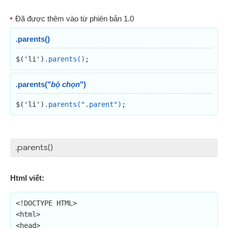
Đã được thêm vào từ phiên bản 1.0
.parents()
$('li')
.parents()
;
.parents("
bộ chọn
")
$('li')
.parents(".parent")
;
.parents()
Html viết:
<!DOCTYPE HTML>

<html>

<head>
