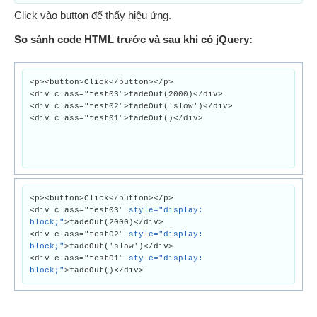
Click vào button để thấy hiệu ứng.
So sánh code HTML trước và sau khi có jQuery:
<p><button>Click</button></p>
<div class="test03">fadeOut(2000)</div>
<div class="test02">fadeOut('slow')</div>
<div class="test01">fadeOut()</div>
<p><button>Click</button></p>
<div class="test03"
style="display:
block;"
>fadeOut(2000)</div>
<div class="test02"
style="display:
block;"
>fadeOut('slow')</div>
<div class="test01"
style="display:
block;"
>fadeOut()</div>