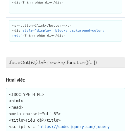
<div>Thành phần div</div>
<p><button>Click</button></p>
<div
style="display: block; background-color:
red;"
>Thành phần div</div>
.fadeOut(
Độ bền
,'
easing
',function(){...})
Html viết:
<!DOCTYPE HTML>

<html>

<head>

<meta charset="utf-8">

<title>Tiêu đề</title>

<script src="
https://code.jquery.com/jquery-