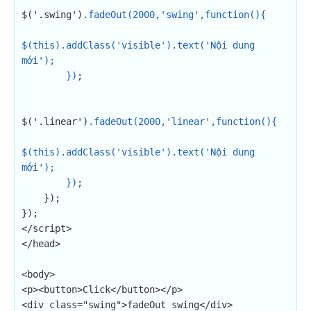
$('.swing')
.fadeOut(2000,'swing',function(){

$(this).addClass('visible').text('Nội dung 
mới');

        })
;

$('.linear')
.fadeOut(2000,'linear',function(){

$(this).addClass('visible').text('Nội dung 
mới');

        })
;

    });

});

</script>

</head>

<body>

<p><button>Click</button></p>

<div class="swing">fadeOut swing</div>
