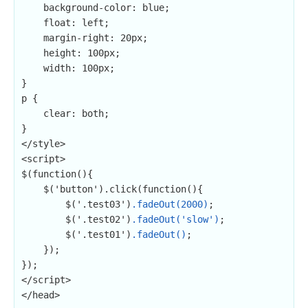
    background-color: blue;

    float: left;

    margin-right: 20px;

    height: 100px;

    width: 100px;

}

p {

    clear: both;

}

</style>

<script>

$(function(){

    $('button').click(function(){

        $('.test03')
.fadeOut(2000)
;

        $('.test02')
.fadeOut('slow')
;

        $('.test01')
.fadeOut()
;

    });

});

</script>

</head>
