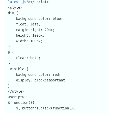
latest.js
"></script>

<style>

div {

    background-color: blue;

    float: left;

    margin-right: 20px;

    height: 100px;

    width: 100px;

}

p {

    clear: both;

}

.visible {

    background-color: red;

    display: block!important;

}

</style>

<script>

$(function(){

    $('button').click(function(){
