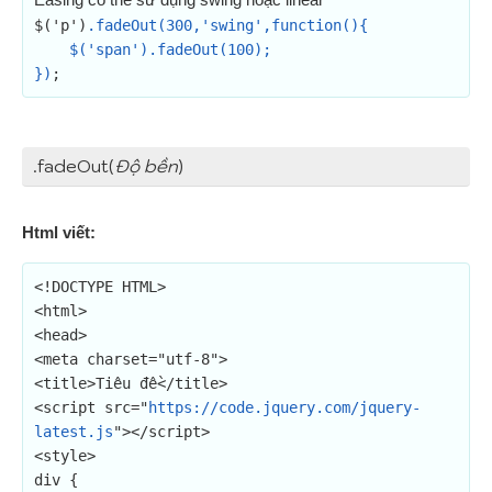
$('p')
.fadeOut(300,'swing',function(){

    $('span').fadeOut(100);

})
;
.fadeOut(
Độ bền
)
Html viết:
<!DOCTYPE HTML>

<html>

<head>

<meta charset="utf-8">

<title>Tiêu đề</title>

<script src="
https://code.jquery.com/jquery-
latest.js
"></script>

<style>

div {
