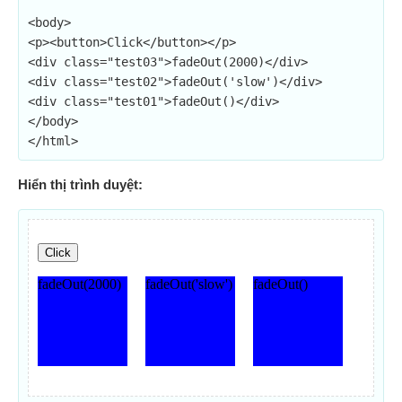
<body>

<p><button>Click</button></p>

<div class="test03">fadeOut(2000)</div>

<div class="test02">fadeOut('slow')</div>

<div class="test01">fadeOut()</div>

</body>

</html>
Hiển thị trình duyệt: