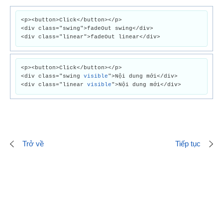
<p><button>Click</button></p>
<div class="swing">fadeOut swing</div>
<div class="linear">fadeOut linear</div>
<p><button>Click</button></p>
<div class="swing
visible
">Nội dung mới</div>
<div class="linear
visible
">Nội dung mới</div>
Trở về
Tiếp tục