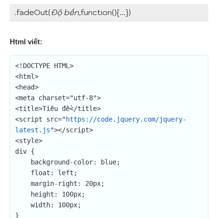
.fadeOut(
Độ bền
,function(){...})
Html viết:
<!DOCTYPE HTML>

<html>

<head>

<meta charset="utf-8">

<title>Tiêu đề</title>

<script src="
https://code.jquery.com/jquery-
latest.js
"></script>

<style>

div {

    background-color: blue;

    float: left;

    margin-right: 20px;

    height: 100px;

    width: 100px;

}
