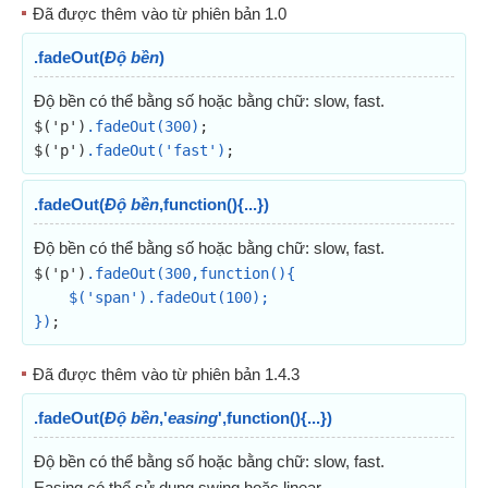
Đã được thêm vào từ phiên bản 1.0
.fadeOut(
Độ bền
)
Độ bền có thể bằng số hoặc bằng chữ: slow, fast.
$('p')
.fadeOut(300)
;
$('p')
.fadeOut('fast')
;
.fadeOut(
Độ bền
,function(){...})
Độ bền có thể bằng số hoặc bằng chữ: slow, fast.
$('p')
.fadeOut(300,function(){

    $('span').fadeOut(100);

})
;
Đã được thêm vào từ phiên bản 1.4.3
.fadeOut(
Độ bền
,'
easing
',function(){...})
Độ bền có thể bằng số hoặc bằng chữ: slow, fast.
Easing có thể sử dụng swing hoặc linear