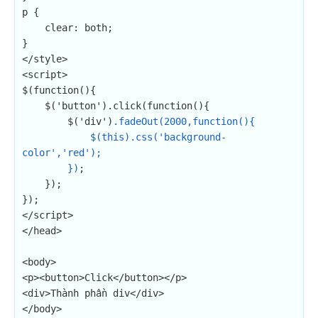
p {

    clear: both;

}

</style>

<script>

$(function(){

    $('button').click(function(){

        $('div')
.fadeOut(2000,function(){

            $(this).css('background-
color','red');

        })
;

    });

});

</script>

</head>

<body>

<p><button>Click</button></p>

<div>Thành phần div</div>

</body>
