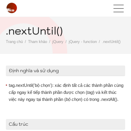
.nextUntil()
Trang chủ
Tham khảo
jQuery
jQuery - function
.nextUntil()
Định nghĩa và sử dụng
tag.nextUntil('bộ chọn'): xác định tất cả các thành phần cùng
cấp ngay kế tiếp thành phần được chọn (
tag
) và kết thúc
việc này ngay tại thành phần (
bộ chọn
) có trong .nextAll().
Cấu trúc