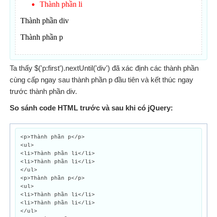
Ta thấy $('p:first').nextUntil('div') đã xác định các thành phần
cùng cấp ngay sau thành phần p đầu tiên và kết thúc ngay
trước thành phần div.
So sánh code HTML trước và sau khi có jQuery:
<p>Thành phần p</p>
<ul>
<li>Thành phần li</li>
<li>Thành phần li</li>
</ul>
<p>Thành phần p</p>
<ul>
<li>Thành phần li</li>
<li>Thành phần li</li>
</ul>