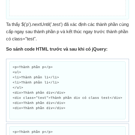
Ta thấy $('p').nextUntil('.test') đã xác định các thành phần cùng
cấp ngay sau thành phần p và kết thúc ngay trước thành phần
có class="test".
So sánh code HTML trước và sau khi có jQuery:
<p>Thành phần p</p>
<ul>
<li>Thành phần li</li>
<li>Thành phần li</li>
</ul>
<div>Thành phần div</div>
<div class="test">Thành phần div có class test</div>
<div>Thành phần div</div>
<div>Thành phần div</div>
<p>Thành phần p</p>