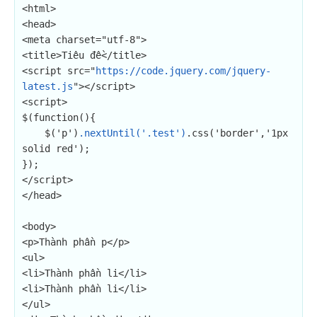
<html>

<head>

<meta charset="utf-8">

<title>Tiêu đề</title>

<script src="
https://code.jquery.com/jquery-
latest.js
"></script>

<script>

$(function(){

    $('p')
.nextUntil('.test')
.css('border','1px 
solid red');

});

</script>

</head>

<body>

<p>Thành phần p</p>

<ul>

<li>Thành phần li</li>

<li>Thành phần li</li>

</ul>
