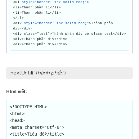
<ul
style="border: 1px solid red;"
>
<li>Thành phần li</li>
<li>Thành phần li</li>
</ul>
<div
style="border: 1px solid red;"
>Thành phần
div</div>
<div class="test">Thành phần div có class test</div>
<div>Thành phần div</div>
<div>Thành phần div</div>
.nextUntil('
Thành phần
')
Html viết:
<!DOCTYPE HTML>

<html>

<head>

<meta charset="utf-8">

<title>Tiêu đề</title>
