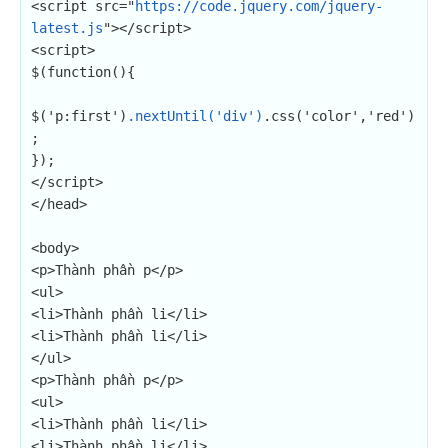
<script src="
https://code.jquery.com/jquery-
latest.js
"></script>

<script>

$(function(){

$('p:first')
.nextUntil('div')
.css('color','red')
;

});

</script>

</head>

<body>

<p>Thành phần p</p>

<ul>

<li>Thành phần li</li>

<li>Thành phần li</li>

</ul>

<p>Thành phần p</p>

<ul>

<li>Thành phần li</li>

<li>Thành phần li</li>
