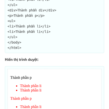
</ul>

<div>Thành phần div</div>

<p>Thành phần p</p>

<ul>

<li>Thành phần li</li>

<li>Thành phần li</li>

</ul>

</body>

</html>
Hiển thị trình duyệt: