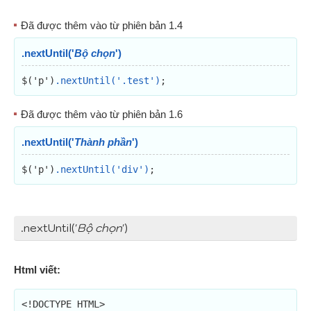
Đã được thêm vào từ phiên bản 1.4
.nextUntil('
Bộ chọn
')
$('p')
.nextUntil('.test')
;
Đã được thêm vào từ phiên bản 1.6
.nextUntil('
Thành phần
')
$('p')
.nextUntil('div')
;
.nextUntil('
Bộ chọn
')
Html viết:
<!DOCTYPE HTML>
