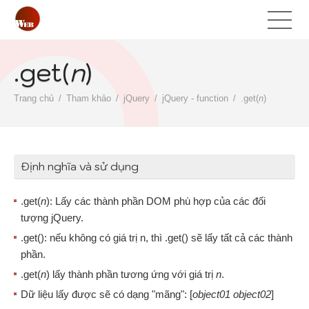
.get(
n
)
Trang chủ
Tham khảo
jQuery
jQuery - function
.get(
n
)
Định nghĩa và sử dụng
.get(
n
): Lấy các thành phần DOM phù hợp của các đối
tượng jQuery.
.get(): nếu không có giá trị n, thì .get() sẽ lấy tất cả các thành
phần.
.get(
n
) lấy thành phần tương ứng với giá trị
n
.
Dữ liệu lấy được sẽ có dạng "mãng": [
object01 object02
]