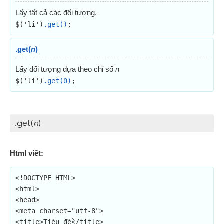
Lấy tất cả các đối tượng.
$('li')
.get()
;
.get(
n
)
Lấy đối tượng dựa theo chỉ số
n
$('li')
.get(0)
;
.get(
n
)
Html viết:
<!DOCTYPE HTML>

<html>

<head>

<meta charset="utf-8">

<title>Tiêu đề</title>
