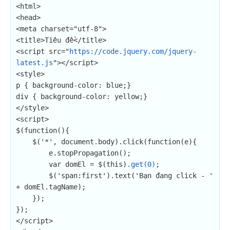
<html>

<head>

<meta charset="utf-8">

<title>Tiêu đề</title>

<script src="
https://code.jquery.com/jquery-
latest.js
"></script>

<style>

p { background-color: blue;}

div { background-color: yellow;}

</style>

<script>

$(function(){

    $('*', document.body).click(function(e){

        e.stopPropagation();

        var domEl = $(this)
.get(0)
;

        $('span:first').text('Bạn đang click - ' 
+ domEl.tagName);

    });

});

</script>
