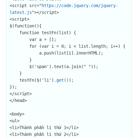
<script src="
https://code.jquery.com/jquery-
latest.js
"></script>

<script>

$(function(){

    function testFn(list) {

        var a = [];

        for (var i = 0; i < list.length; i++) {

            a.push(list[i].innerHTML);

        }

        $('span').text(a.join(" "));

    }

    testFn($('li')
.get()
);

});

</script>

</head>

<body>

<ul>

<li>Thành phần li thứ 1</li>

<li>Thành phần li thứ 2</li>
