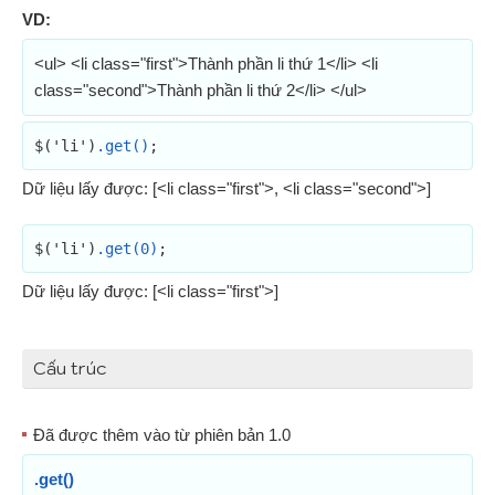
VD:
<ul> <li class="first">Thành phần li thứ 1</li> <li
class="second">Thành phần li thứ 2</li> </ul>
$('li')
.get()
;
Dữ liệu lấy được: [<li class="first">, <li class="second">]
$('li')
.get(0)
;
Dữ liệu lấy được: [<li class="first">]
Cấu trúc
Đã được thêm vào từ phiên bản 1.0
.get()