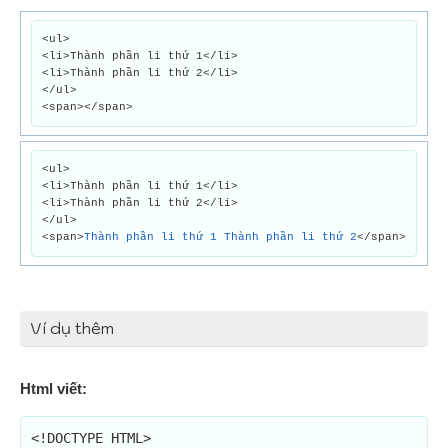
<ul>
<li>Thành phần li thứ 1</li>
<li>Thành phần li thứ 2</li>
</ul>
<span></span>
<ul>
<li>Thành phần li thứ 1</li>
<li>Thành phần li thứ 2</li>
</ul>
<span>
Thành phần li thứ 1 Thành phần li thứ 2
</span>
Ví dụ thêm
Html viết:
<!DOCTYPE HTML>
