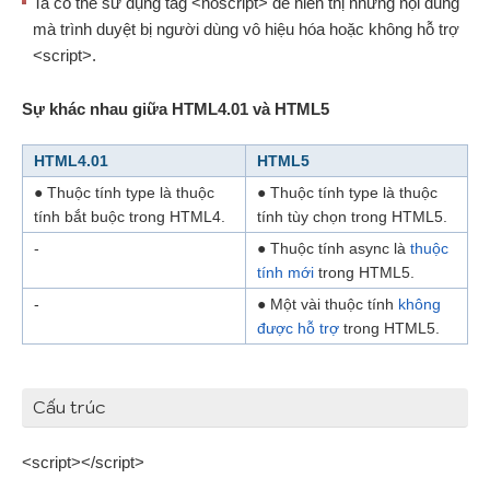
Ta có thể sử dụng tag <noscript> để hiển thị những nội dung
mà trình duyệt bị người dùng vô hiệu hóa hoặc không hỗ trợ
<script>.
Sự khác nhau giữa HTML4.01 và HTML5
HTML4.01
HTML5
● Thuộc tính type là thuộc
● Thuộc tính type là thuộc
tính bắt buộc trong HTML4.
tính tùy chọn trong HTML5.
-
● Thuộc tính async là
thuộc
tính mới
trong HTML5.
-
● Một vài thuộc tính
không
được hỗ trợ
trong HTML5.
Cấu trúc
<script></script>