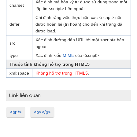
Xác định mã hóa ký tự được sử dụng trong một
charset
tập tin <script> bên ngoài
Chỉ định rằng việc thực hiện các <script> nên
defer
được hoãn lại (trì hoãn) cho đến khi trang đã
được load.
Xác định đường dẫn URL tới một <script> bên
src
ngoài.
type
Xác định kiểu
MIME
của <script>
Thuộc tính không hỗ trợ trong HTML5
xml:space
Không hỗ trợ trong HTML5
.
Link liên quan
<br />
<p></p>