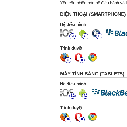
Yêu cầu phiên bản hệ điều hành và t
ĐIỆN THOẠI (SMARTPHONE)
Hệ điều hành
5.1
4.0
7.5
Trình duyệt
8
11
MÁY TÍNH BẢNG (TABLETS)
Hệ điều hành
3.2
4.0
Trình duyệt
10
11