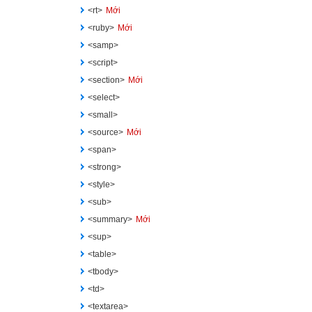
<rt>
Mới
<ruby>
Mới
<samp>
<script>
<section>
Mới
<select>
<small>
<source>
Mới
<span>
<strong>
<style>
<sub>
<summary>
Mới
<sup>
<table>
<tbody>
<td>
<textarea>