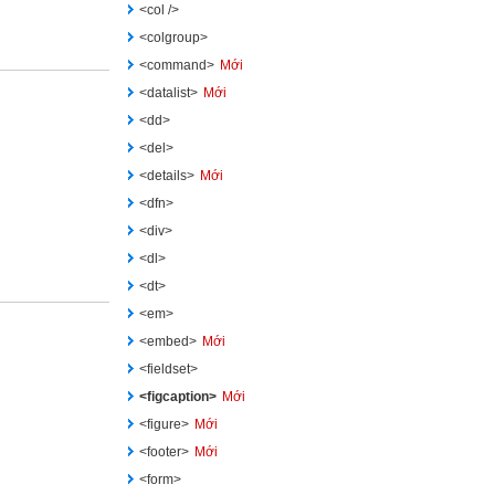
<col />
<colgroup>
<command>
Mới
<datalist>
Mới
<dd>
<del>
<details>
Mới
<dfn>
<div>
<dl>
<dt>
<em>
<embed>
Mới
<fieldset>
<figcaption>
Mới
<figure>
Mới
<footer>
Mới
<form>