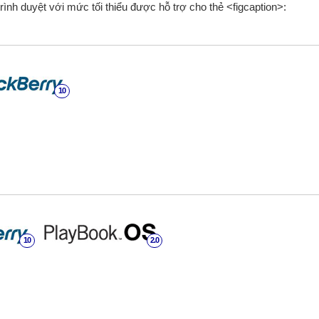
rình duyệt với mức tối thiểu được hỗ trợ cho thẻ <figcaption>:
10
10
2.0