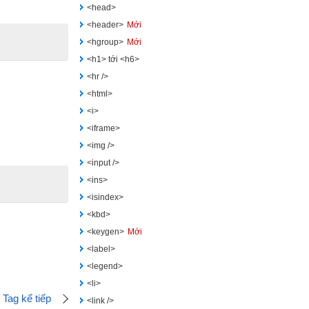
<head>
<header>
Mới
<hgroup>
Mới
<h1> tới <h6>
<hr />
<html>
<i>
<iframe>
<img />
<input />
<ins>
<isindex>
<kbd>
<keygen>
Mới
<label>
<legend>
<li>
Tag kế tiếp
<link />