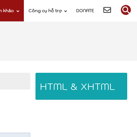
m khảo
Công cụ hỗ trợ
DONATE
HTML & XHTML