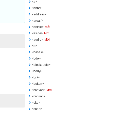
<a>
<abbr>
<address>
<area />
<article>
Mới
<aside>
Mới
<audio>
Mới
<b>
<base />
<bdo>
<blockquote>
<body>
<br />
<button>
<canvas>
Mới
<caption>
<cite>
<code>