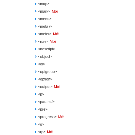
<map>
<mark>
Mới
<menu>
<meta />
<meter>
Mới
<nav>
Mới
<noscript>
<object>
<ol>
<optgroup>
<option>
<output>
Mới
<p>
<param />
<pre>
<progress>
Mới
<q>
<rp>
Mới