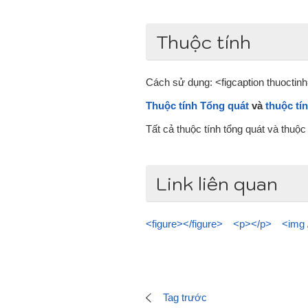
Thuộc tính
Cách sử dụng: <figcaption thuoctinh=
Thuộc tính Tổng quát
và
thuộc tí
Tất cả thuộc tính tổng quát và thuộ
Link liên quan
<figure></figure>
<p></p>
<img 
Tag trước