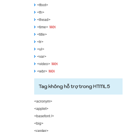
<tfoot>
<th>
<thead>
<time>
Mới
<title>
<tr>
<ul>
<var>
<video>
Mới
<wbr>
Mới
Tag không hỗ trợ trong HTML5
<acronym>
<applet>
<basefont />
<big>
<center>