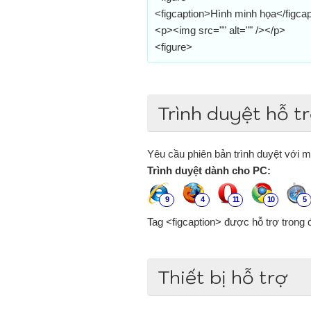
<figcaption>Hình minh họa</figcap
<p><img src="" alt="" /></p>
<figure>
Trình duyệt hỗ t
Yêu cầu phiên bản trình duyệt với mứ
Trình duyệt dành cho PC:
9
4
11
10
5
Tag <figcaption> được hỗ trợ trong đ
Thiết bị hỗ trợ