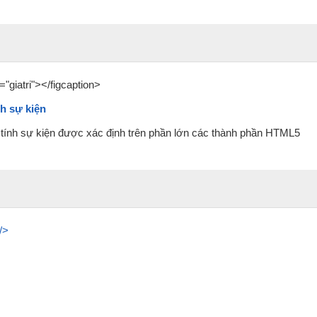
"giatri"></figcaption>
nh sự kiện
c tính sự kiện được xác định trên phần lớn các thành phần HTML5
/>