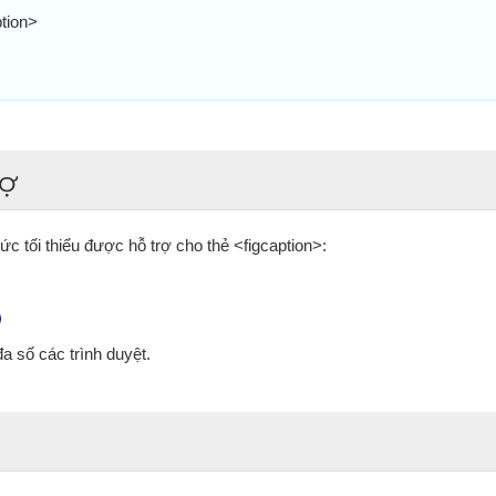
tion>
rợ
c tối thiểu được hỗ trợ cho thẻ <figcaption>:
a số các trình duyệt.