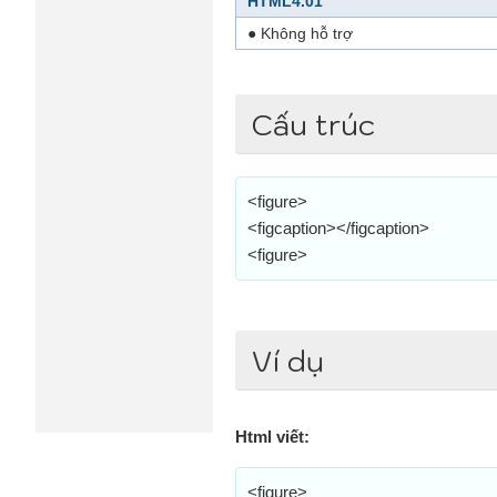
HTML4.01
● Không hỗ trợ
Cấu trúc
<figure>
<figcaption></figcaption>
<figure>
Ví dụ
Html viết:
<figure>