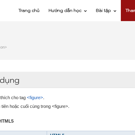
Trang chủ
Hướng dẫn học
Bài tập
Tha
ion>
 dụng
 thích cho tag
<figure>
.
tiên hoặc cuối cùng trong <figure>.
 HTML5