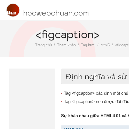
hocwebchuan.com
<figcaption>
Trang chủ
Tham khảo
Tag html
html5
<figcapt
Định nghĩa và sử
Tag <figcaption> xác định một chú
Tag <figcaption> nên được đặt đầu 
Sự khác nhau giữa HTML4.01 và