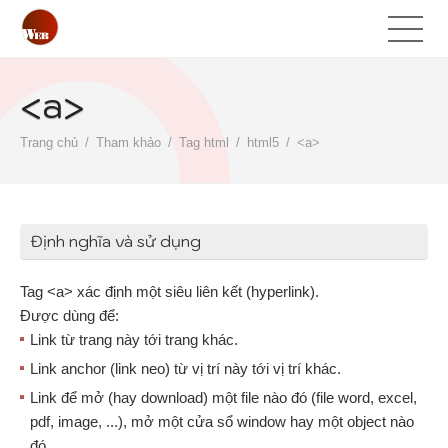
<a>
Trang chủ
Tham khảo
Tag html
html5
<a>
Định nghĩa và sử dụng
Tag <a> xác định một siêu liên kết (hyperlink).
Được dùng để:
Link từ trang này tới trang khác.
Link anchor (link neo) từ vị trí này tới vị trí khác.
Link để mở (hay download) một file nào đó (file word, excel,
pdf, image, ...), mở một cửa sổ window hay một object nào
đó,...