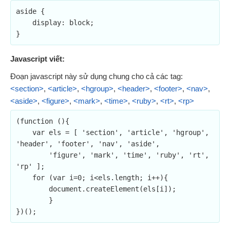
aside {

    display: block;	

}
Javascript viết:
Đoạn javascript này sử dụng chung cho cả các tag:
<section>
,
<article>
,
<hgroup>
,
<header>
,
<footer>
,
<nav>
,
<aside>
,
<figure>
,
<mark>
,
<time>
,
<ruby>
,
<rt>
,
<rp>
(function (){

    var els = [	'section', 'article', 'hgroup', 
'header', 'footer', 'nav', 'aside', 

	'figure', 'mark', 'time', 'ruby', 'rt', 
'rp' ];

    for (var i=0; i<els.length; i++){

        document.createElement(els[i]);

        }

})();