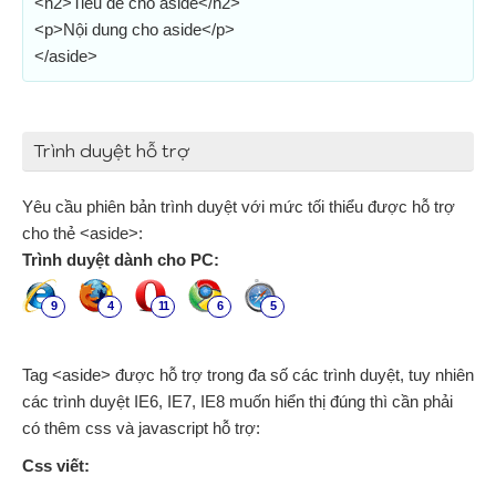
<h2>Tiêu đề cho aside</h2>
<p>Nội dung cho aside</p>
</aside>
Trình duyệt hỗ trợ
Yêu cầu phiên bản trình duyệt với mức tối thiểu được hỗ trợ
cho thẻ <aside>:
Trình duyệt dành cho PC:
9
4
11
6
5
Tag <aside> được hỗ trợ trong đa số các trình duyệt, tuy nhiên
các trình duyệt IE6, IE7, IE8 muốn hiển thị đúng thì cần phải
có thêm css và javascript hỗ trợ:
Css viết: