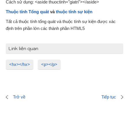
Cách sử dụng: <aside thuoctinh="giatri"></aside>
Thuộc tính Tổng quát
và
thuộc tính sự kiện
Tất cả thuộc tính tổng quát và thuộc tính sự kiện được xác
định trên phần lớn các thành phần HTML5
Link liên quan
<hx></hx>
<p></p>
Trở về
Tiếp tục