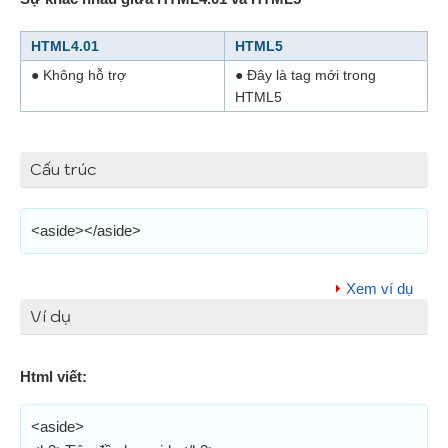
HTML4.01
HTML5
● Không hỗ trợ
● Đây là tag mới trong
HTML5
Cấu trúc
<aside></aside>
Xem ví dụ
Ví dụ
Html viết:
<aside>