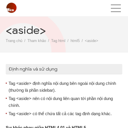
<aside>
Trang chủ
Tham khảo
Tag html
html5
<aside>
Định nghĩa và sử dụng
Tag <aside> định nghĩa nội dung bên ngoài nội dung chính
(thường là phần sidebar).
Tag <aside> nên có nội dung liên quan tới phần nội dung
chính.
Tag <aside> có thể chứa tất cả các tag định dạng khác.
Sự khác nhau giữa HTML4.01 và HTML5