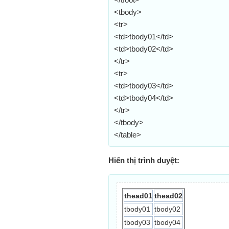
<tbody>
<tr>
<td>tbody01</td>
<td>tbody02</td>
</tr>
<tr>
<td>tbody03</td>
<td>tbody04</td>
</tr>
</tbody>
</table>
Hiển thị trình duyệt:
thead01
thead02
tbody01
tbody02
tbody03
tbody04