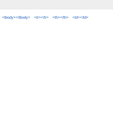
<tbody></tbody>
<tr></tr>
<th></th>
<td></td>