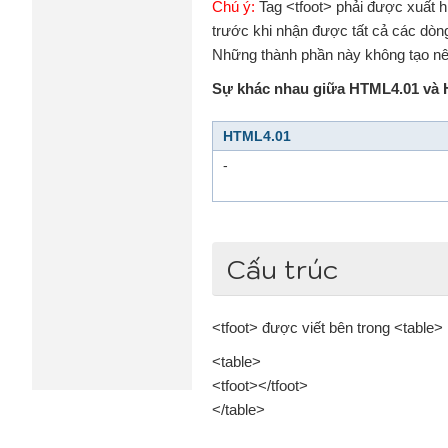
Chú ý:
Tag <tfoot> phải được xuất hi
trước khi nhận được tất cả các dòng
Những thành phần này không tạo nên
Sự khác nhau giữa HTML4.01 và
HTML4.01
-
Cấu trúc
<tfoot> được viết bên trong <table>
<table>
<tfoot></tfoot>
</table>