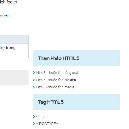
ịch footer
ới
css
.
trợ
trong
Tham khảo HTML5
Html5 - thuộc tính tổng quát
Html5 - thuộc tính sự kiện
Html5 - thuộc tính media
Tag HTML5
<!--...-->
<!DOCTYPE>