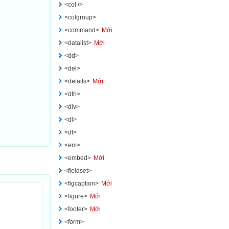
<col />
<colgroup>
<command>
Mới
<datalist>
Mới
<dd>
<del>
<details>
Mới
<dfn>
<div>
<dl>
<dt>
<em>
<embed>
Mới
<fieldset>
<figcaption>
Mới
<figure>
Mới
<footer>
Mới
<form>