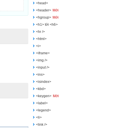
<head>
<header>
Mới
<hgroup>
Mới
<h1> tới <h6>
<hr />
<html>
<i>
<iframe>
<img />
<input />
<ins>
<isindex>
<kbd>
<keygen>
Mới
<label>
<legend>
<li>
<link />