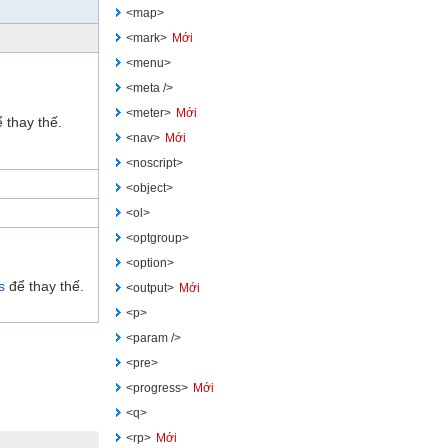
<map>
<mark>
Mới
<menu>
<meta />
<meter>
Mới
 thay thế.
<nav>
Mới
<noscript>
<object>
<ol>
<optgroup>
<option>
s
để thay thế.
<output>
Mới
<p>
<param />
<pre>
<progress>
Mới
<q>
<rp>
Mới