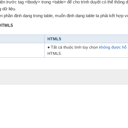
ện trước tag <tbody> trong <table> để cho trình duyệt có thể thông d
 dữ liệu.
 phần định dạng trong table, muốn định dạng table ta phải kết hợp v
 HTML5
HTML5
● Tất cả thuộc tính tùy chọn
không được hỗ 
HTML5.