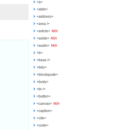
<a>
<abbr>
<address>
<area />
<article>
Mới
<aside>
Mới
<audio>
Mới
<b>
<base />
<bdo>
<blockquote>
<body>
<br />
<button>
<canvas>
Mới
<caption>
<cite>
<code>