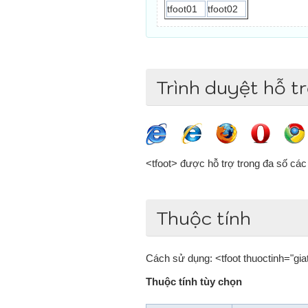
tfoot01
tfoot02
Trình duyệt hỗ t
<tfoot> được hỗ trợ trong đa số các 
Thuộc tính
Cách sử dụng: <tfoot thuoctinh="giat
Thuộc tính tùy chọn