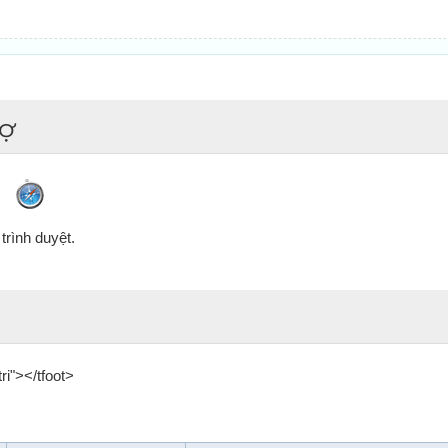
rợ
trình duyệt.
ri"></tfoot>