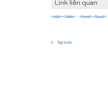
Link liên quan
<table></table>
<thead></thead>
Tag trước