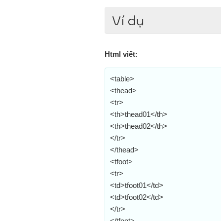
Ví dụ
Html viết:
<table>
<thead>
<tr>
<th>thead01</th>
<th>thead02</th>
</tr>
</thead>
<tfoot>
<tr>
<td>tfoot01</td>
<td>tfoot02</td>
</tr>
</tfoot>