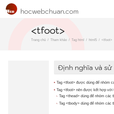
hocwebchuan.com
<tfoot>
Trang chủ
Tham khảo
Tag html
html5
<tfoot>
Định nghĩa và sử
Tag <tfoot> được dùng để nhóm cá
Tag <tfoot> nên được kết hợp với
Tag <thead> dùng để nhóm các th
Tag <tbody> dùng để nhóm các th