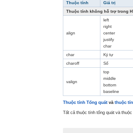
Thuộc tính
Giá trị
Thuộc tính không hỗ trợ trong 
left
right
align
center
justify
char
char
Ký tự
charoff
Số
top
middle
valign
bottom
baseline
Thuộc tính Tổng quát
và
thuộc tí
Tất cả thuộc tính tổng quát và thuộ