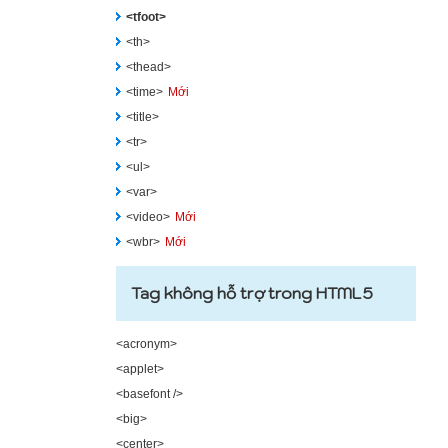
<tfoot>
<th>
<thead>
<time>
Mới
<title>
<tr>
<ul>
<var>
<video>
Mới
<wbr>
Mới
Tag không hỗ trợ trong HTML5
<acronym>
<applet>
<basefont />
<big>
<center>