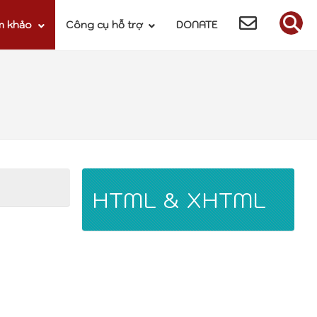
m khảo
Công cụ hỗ trợ
DONATE
HTML & XHTML