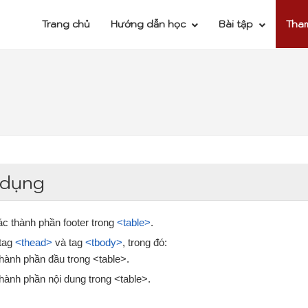
Trang chủ
Hướng dẫn học
Bài tập
Tha
 dụng
c thành phần footer trong
<table>
.
 tag
<thead>
và tag
<tbody>
, trong đó:
ành phần đầu trong <table>.
ành phần nội dung trong <table>.